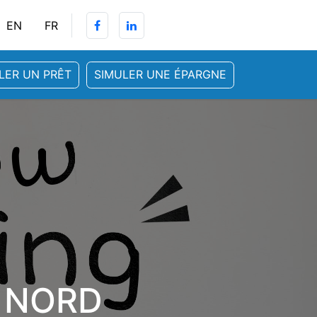
EN
FR
FR
LER UN PRÊT
SIMULER UNE ÉPARGNE
rejoindre
Événements
Cours
L NORD