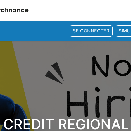
SE CONNECTER
SIMU
rvices
Où nous trouver
Nos publications
Nous 
 CREDIT REGIONA